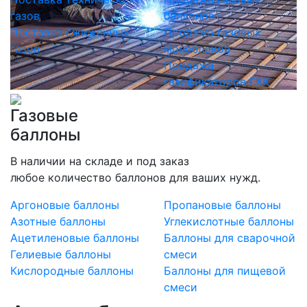
газов
баллонов
Поставка сжиженных
Продажа газовых
газов
моноблоков
Продажа
газификаторов ГХК
Газовые
баллоны
В наличии на складе и под заказ
любое количество баллонов для ваших нужд.
Аргоновые баллоны
Пропановые баллоны
Азотные баллоны
Углекислотные баллоны
Ацетиленовые баллоны
Баллоны для сварочной
Гелиевые баллоны
смеси
Кислородные баллоны
Баллоны для пищевой
смеси