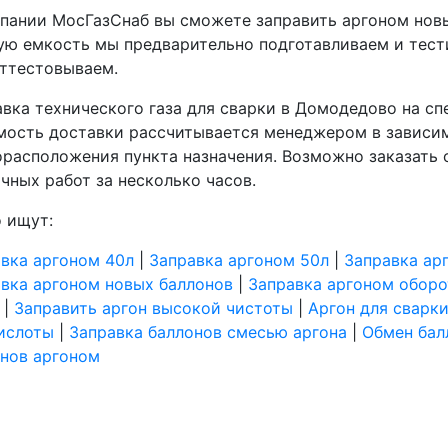
пании МосГазСнаб вы сможете заправить аргоном нов
ю емкость мы предварительно подготавливаем и тест
аттестовываем.
вка технического газа для сварки в Домодедово на с
ость доставки рассчитывается менеджером в зависим
расположения пункта назначения. Возможно заказать 
чных работ за несколько часов.
 ищут:
вка аргоном 40л
|
Заправка аргоном 50л
|
Заправка ар
вка аргоном новых баллонов
|
Заправка аргоном оборо
|
Заправить аргон высокой чистоты
|
Аргон для сварки
ислоты
|
Заправка баллонов смесью аргона
|
Обмен бал
нов аргоном