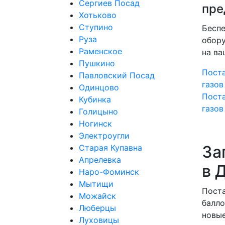
Сергиев Посад
пре
Хотьково
Ступино
Беспе
Руза
обор
Раменское
на ва
Пушкино
Поста
Павловский Посад
газов
Одинцово
Пост
Кубинка
газов
Голицыно
Ногинск
Электроугли
За
Старая Купавна
Апрелевка
в 
Наро-Фоминск
Мытищи
Поста
Можайск
балло
Люберцы
новые
Луховицы