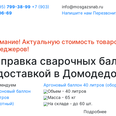
95)
799-38-99
+7 (903)
info@mosgazsnab.ru
06-69
Напишите нам
Перезвони
мание! Актуальную стоимость товаро
еджеров!
правка сварочных ба
доставкой в Домодед
мендуем
Аргоновый баллон 40 литров (обо
Объем
- 40 литров
Масса
- 65 кг
На складе
- до 60 шт.
Подробнее