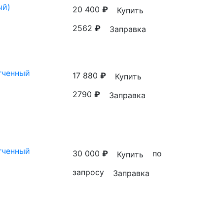
ый)
20 400
₽
Купить
2562
₽
Заправка
гченный
17 880
₽
Купить
2790
₽
Заправка
гченный
30 000
₽
по
Купить
запросу
Заправка