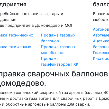
дприятия
балл
ребойные поставки газа, тары и
В налич
удования
любое к
ше предприятие в Домодедово и МО!
Аргонов
вка технических
Продажа газовых
Азотные
баллонов
Ацетил
авка сжиженных
Продажа газовых
баллон
моноблоков
Гелиевы
Продажа
Кислоро
газификаторов ГХК
правка сварочных баллонов 
Домодедово.
вляем технический сварочный газ аргон в баллонах 40
ны и доставка газа аргона для сварочных работ в Дом
 и оборотные аргоновые баллоны для сварки.