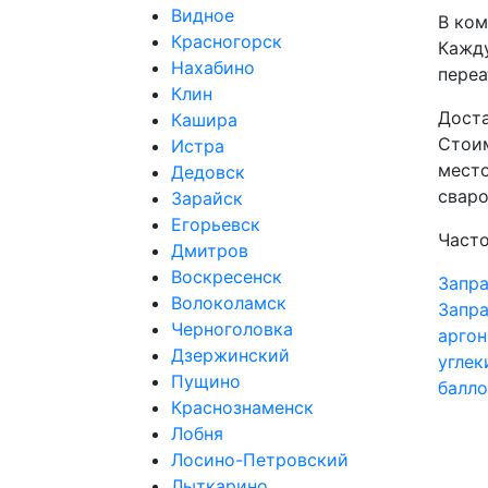
Видное
В ком
Красногорск
Кажду
Нахабино
пере
Клин
Доста
Кашира
Стоим
Истра
место
Дедовск
сваро
Зарайск
Егорьевск
Часто
Дмитров
Воскресенск
Запра
Волоколамск
Запра
Черноголовка
аргон
Дзержинский
углек
Пущино
балло
Краснознаменск
Лобня
Лосино-Петровский
Лыткарино