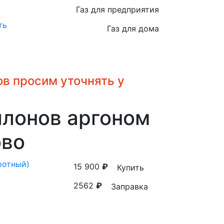
Газ для предприятия
ть
Газ для дома
в просим уточнять у
ллонов аргоном
ово
ротный)
15 900
₽
Купить
2562
₽
Заправка