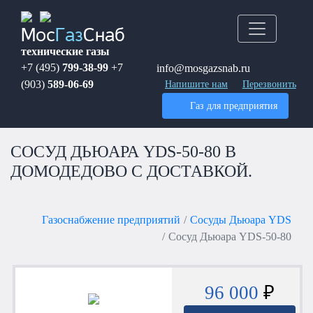
Мос
Газ
Снаб
технические газы
+7 (495)
799-38-99
+7
info@mosgazsnab.ru
(903)
589-06-69
Напишите нам
Перезвонить
Газ для предприятия
СОСУД ДЬЮАРА YDS-50-80 В
ДОМОДЕДОВО С ДОСТАВКОЙ.
Газоснабжение предприятий
Сосуды Дьюара YDS
Сосуд Дьюара YDS-50-80
96 000
₽