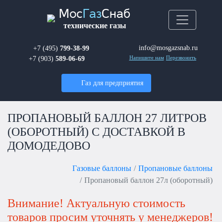
Мос
Газ
Снаб
технические газы
info@mosgazsnab.ru
+7 (495)
799-38-99
+7 (903)
589-06-69
Напишите нам
Перезвонить
Газ для предприятия
ПРОПАНОВЫЙ БАЛЛОН 27 ЛИТРОВ
(ОБОРОТНЫЙ) С ДОСТАВКОЙ В
ДОМОДЕДОВО
Газовые баллоны
Пропановые баллоны
Пропановый баллон 27л (оборотный)
Внимание! Актуальную стоимость
товаров просим уточнять у менеджеров!