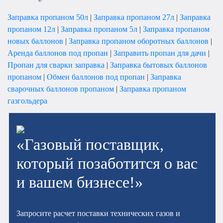
Заправка пропаном 50л
|
Заправка пропаном 27л
|
Заправка
пропаном 12л
|
Заправка пропаном 5л
|
Заправка пропаном
новых баллонов
|
Заправка пропаном оборотных баллонов
|
Аренда баллонов под пропан
|
Заправить пропан для дачи
|
Пропан для сварки заправка
|
Заправка бытовых баллонов
пропаном
|
Обмен баллонов под пропан
|
Заправка
сварочных баллонов пропаном
|
Заправка пропаном
газгольдера
«Газовый поставщик,
который позаботится о вас
и вашем бизнесе!»
Запросите расчет поставки технических газов и