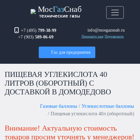
Мос
Газ
Снаб
технические газы
info@mosgazsnab.ru
+7 (495)
799-38-99
+7 (903)
589-06-69
Напишите нам
Перезвонить
Газ для предприятия
ПИЩЕВАЯ УГЛЕКИСЛОТА 40
ЛИТРОВ (ОБОРОТНЫЙ) С
ДОСТАВКОЙ В ДОМОДЕДОВО
Газовые баллоны
Углекислотные баллоны
Пищевая углекислота 40л (оборотный)
Внимание! Актуальную стоимость
товаров просим уточнять у менеджеров!