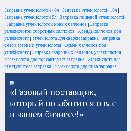
Заправка углекислотой 40л
|
Заправка углекислотой 10л
|
Заправка углекислотой 5л
|
Заправка пищевой углекислотой
|
Заправка углекислотой новых баллонов
|
Заправка
углекислотой оборотных баллонов
|
Аренда баллонов под
углекислоту
|
Углекислота для сварки заправка
|
Заправка
смеси аргона и углекислоты
|
Обмен баллонов под
углекислоту
|
Заправка сварочных баллонов углекислотой
|
Углекислота для полуавтомата заправка
|
Углекислота для
огнетушителя заправка
|
Углекислота для пива заправка
«Газовый поставщик,
который позаботится о вас
и вашем бизнесе!»