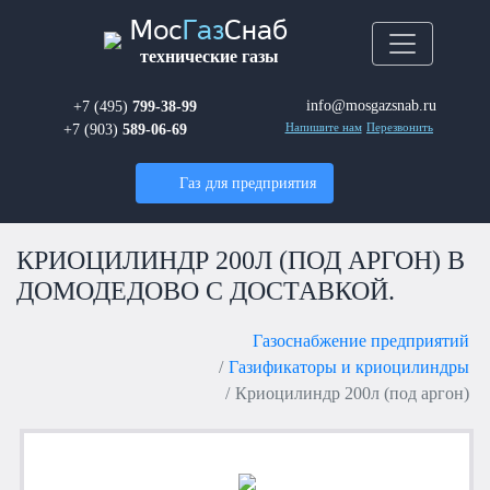
Мос
Газ
Снаб
технические газы
info@mosgazsnab.ru
+7 (495)
799-38-99
+7 (903)
589-06-69
Напишите нам
Перезвонить
Газ для предприятия
КРИОЦИЛИНДР 200Л (ПОД АРГОН) В
ДОМОДЕДОВО С ДОСТАВКОЙ.
Газоснабжение предприятий
Газификаторы и криоцилиндры
Криоцилиндр 200л (под аргон)