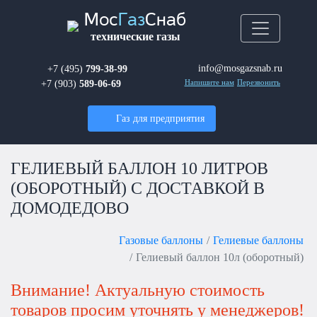
Мос
Газ
Снаб
технические газы
info@mosgazsnab.ru
+7 (495)
799-38-99
+7 (903)
589-06-69
Напишите нам
Перезвонить
Газ для предприятия
ГЕЛИЕВЫЙ БАЛЛОН 10 ЛИТРОВ
(ОБОРОТНЫЙ) С ДОСТАВКОЙ В
ДОМОДЕДОВО
Газовые баллоны
Гелиевые баллоны
Гелиевый баллон 10л (оборотный)
Внимание! Актуальную стоимость
товаров просим уточнять у менеджеров!