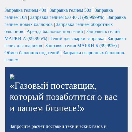
Заправка гелием 40л
|
Заправка гелием 50л
|
Заправка
гелием 10л
|
Заправка гелием 6.0 40 Л (99,9999%)
|
Заправка
гелием новых баллонов
|
Заправка гелием оборотных
баллонов
|
Аренда баллонов под гелий
|
Заправить гелий
МАРКИ А (99,995%)
|
Гелий для сварки заправка
|
Заправка
гелия для шариков
|
Заправка гелия МАРКИ Б (99,99%)
|
Обмен баллонов под гелий
|
Заправка сварочных баллонов
гелием
«Газовый поставщик,
который позаботится о вас
и вашем бизнесе!»
Запросите расчет поставки технических газов и